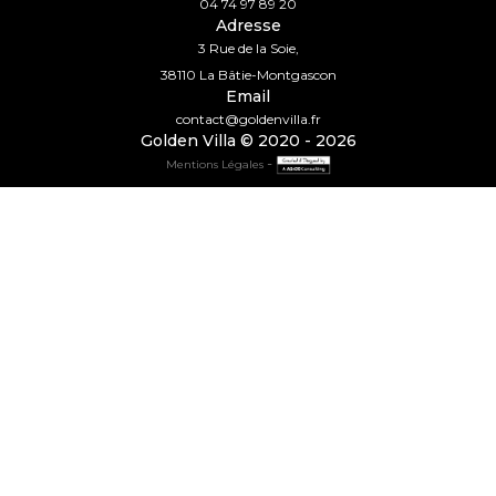
04 74 97 89 20
Adresse
3 Rue de la Soie,
38110 La Bâtie-Montgascon
Email
contact@goldenvilla.fr
Golden Villa © 2020 - 2026
-
Mentions Légales