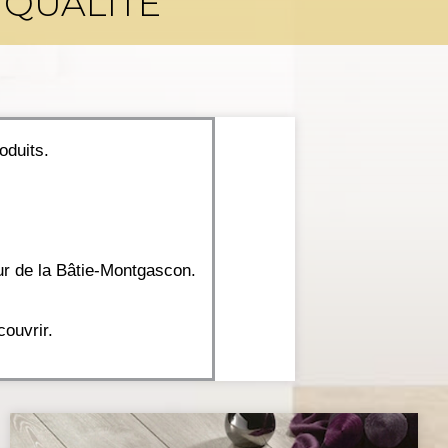
 QUALITÉ
oduits.
r de la Bâtie-Montgascon.
couvrir.