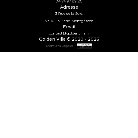
04 74 97 89 20
Adresse
3 Rue de la Soie,
38110 La Bâtie-Montgascon
Email
contact@goldenvilla.fr
Golden Villa © 2020 - 2026
-
Mentions Légales