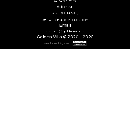
04 74 97 89 20
Adresse
3 Rue de la Soie,
38110 La Bâtie-Montgascon
Email
contact@goldenvilla.fr
Golden Villa © 2020 - 2026
-
Mentions Légales