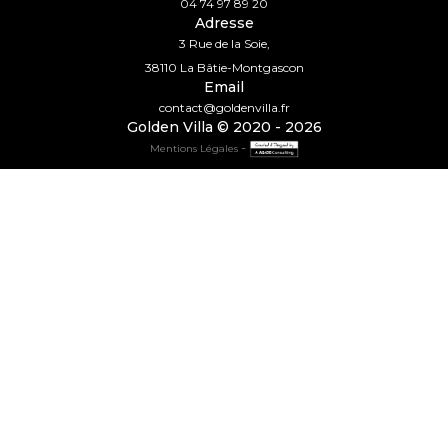
04 74 97 89 20
Adresse
3 Rue de la Soie,
38110 La Bâtie-Montgascon
Email
contact@goldenvilla.fr
Golden Villa © 2020 - 2026
-
Mentions Légales